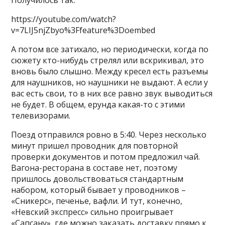
Получилось так.
https://youtube.com/watch?
v=7LIJ5njZbyo%3Ffeature%3Doembed
А потом все затихало, но периодически, когда по
сюжету кто-нибудь стрелял или вскрикивал, это
вновь было слышно. Между кресел есть разъемы
для наушников, но наушники не выдают. А если у
вас есть свои, то в них все равно звук выводиться
не будет. В общем, ерунда какая-то с этими
телевизорами.
Поезд отправился ровно в 5:40. Через несколько
минут пришел проводник для повторной
проверки документов и потом предложил чай.
Вагона-ресторана в составе нет, поэтому
пришлось довольствоваться стандартным
набором, который бывает у проводников –
«Сникерс», печенье, вафли. И тут, конечно,
«Невский экспресс» сильно проигрывает
«Сапсану», где можно заказать доставку прямо к