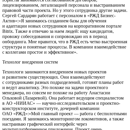
лицензированием, легализацией персонала и выстраиванием
правовой части проекта. Но у этого сотрудника другие задачи.
Сергей Сардарян работает с персоналом в «РЖД Бизнес-
Актив»:«Я занимаюсь созданием базы для обучения
и адаптации новых сотрудников на корпоративном портале
Bitrix. Также я отвечаю за наем людей: ищу кандидатов,
провожу собеседования и сопровождаю их в период
онбординга. Мне нравится, что в РЖД есть четко выстроенная
структура и понятные процессы. В компании взаимодействие
с коллегами простое и эффективное».
Технолог внедрения систем
Технологи занимаются внедрением новых проектов
и развитием существующих. Они взаимодействуют
с сотрудниками разных подразделений, готовят планы работ
и ведут аналитику. Это похоже на задачи проектного
менеджера, но совсем не похоже на работу Анастасии
Ольховой (Лазаревой). Она работает ведущим специалистом
в АО «НИИАС» — научно-исследовательском и проектно-
конструкторском институте, дочерней компании
ОАО «РЖД»:«Мой главный проект — работа с беспилотными
поездами. Я занимаюсь мониторингом локомотивов, а также
настраиваю графический интерфейс через
мультиплатформенное приложение. Проект очень