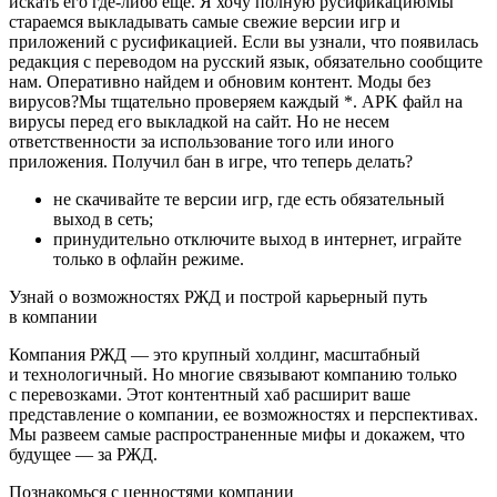
искать его где-либо еще. Я хочу полную русификациюМы
стараемся выкладывать самые свежие версии игр и
приложений с русификацией. Если вы узнали, что появилась
редакция с переводом на русский язык, обязательно сообщите
нам. Оперативно найдем и обновим контент. Моды без
вирусов?Мы тщательно проверяем каждый *. APK файл на
вирусы перед его выкладкой на сайт. Но не несем
ответственности за использование того или иного
приложения. Получил бан в игре, что теперь делать?
не скачивайте те версии игр, где есть обязательный
выход в сеть;
принудительно отключите выход в интернет, играйте
только в офлайн режиме.
Узнай о возможностях РЖД и построй карьерный путь
в компании
Компания РЖД — это крупный холдинг, масштабный
и технологичный. Но многие связывают компанию только
с перевозками. Этот контентный хаб расширит ваше
представление о компании, ее возможностях и перспективах.
Мы развеем самые распространенные мифы и докажем, что
будущее — за РЖД.
Познакомься с ценностями компании