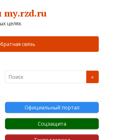
my.rzd.ru
х целях.
братная связь
Официальный портал
Соцзащита