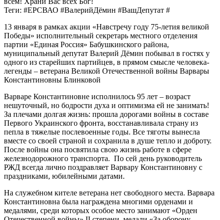
всем! Храни Вас всех Бог!
Теги: #ЕРСВАО #ВалерийДёмин #ВашДепутат #
13 января в рамках акции «Навстречу году 75-летия великой
Победы» исполнительный секретарь местного отделения
партии «Единая Россия» Бабушкинского района,
муниципальный депутат Валерий Дёмин побывал в гостях у
одного из старейших партийцев, в прямом смысле человека-
легенды – ветерана Великой Отечественной войны Варвары
Константиновны Блинковой
Варваре Константиновне исполнилось 95 лет – возраст
нешуточный, но бодрости духа и оптимизма ей не занимать!
За плечами долгая жизнь: прошла дорогами войны в составе
Первого Украинского фронта, восстанавливала страну из
пепла в тяжелые послевоенные годы. Все тяготы вынесла
вместе со своей страной и сохранила в душе тепло и доброту.
После войны она посвятила свою жизнь работе в сфере
железнодорожного транспорта. По сей день руководитель
РЖД всегда лично поздравляет Варвару Константиновну с
праздниками, юбилейными датами.
На служебном кителе ветерана нет свободного места. Варвара
Константиновна была награждена многими орденами и
медалями, среди которых особое место занимают «Орден
Отечественной войны» II степени, медали «За оборону