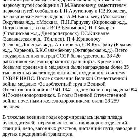
наркому путей сообщения Л.М.Кагановичу, заместителям
наркома путей сообщения Б.Н.Арутюнову и Г.В.Ковалеву,
начальникам железных дорог А.М.Васильеву (Московско-
Окружная ж.д., г.Москва), П.Н.Гарцуеву (Кировская ж.д.,
Петрозаводск, в годы ВОВ Беломорск), Н.Т.Закорко
(Сталинская ж.д., Днепропетровск), Г.С.Кикнадзе
(Закавказская ж.д., Тбилиси), П.Ф.Кривоносу
(Северо_Донецкая ж.д., Артемовск), С.В.Кутафину (Южная
ж.д., Харьков), Б.К.Саламбекову (Октябрьская ж.д.). Всего
государственных наград СССР были удостоены 28 420
работников железнодорожного транспорта. Кроме того,
боевыми орденами и медалями были награждены более 35
тыс. военных железнодорожников, входивших в систему
ГУВВР НКПС. После окончания Великой Отечественной
войны медалью «За доблестный труд в Великой
Отечественной войне 1941-1941 годов» были награждены 994
917 железнодорожников. В годы Великой Отечественной
войны почетными железнодорожниками стали 28 259
человек.
В тяжелые военные годы сформировалась целая плеяда
руководителей, передовых коллективов дорог, отделений,
станций, депо, вагонных участков, дистанций пути, заводов и
других предприятий транспорта.