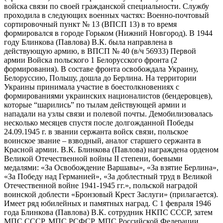
войска связи по своей гражданской специальности. Службу
проходила в следующих военных частях: Военно-почтовый
сортировочный пункт № 13 (ВПСП 13) в то время
формировался в городе Горьком (Нижний Новгород). В 1944
году Блинкова (Павлова) В.К. была направлена в
действующую армию, в ВПСП № 40 (в/ч 56933) Первой
армии Войска польского 1 Белорусского фронта (2
формирования). В составе фронта освобождала Украину,
Белоруссию, Польшу, дошла до Берлина. На территории
Украины принимала участие в боестолкновениях с
формированиями украинских националистов (бендеровцев),
которые “шарились” по тылам действующей армии и
нападали на узлы связи и полевой почты. Демобилизовалась
несколько месяцев спустя после долгожданной Победы
24.09.1945 г. в звании сержанта войск связи, польское
воинское звание – взводный, аналог старшего сержанта в
Красной армии. В.К. Блинкова (Павлова) награждена орденом
Великой Отечественной войны II степени, боевыми
медалями: «За Освобождение Варшавы», «За взятие Берлина»,
«За Победу над Германией», «За доблестный труд в Великой
Отечественной войне 1941-1945 гг.», польской наградой
воинской доблести «Бронзовый Крест Заслуги» (прилагается).
Имеет ряд юбилейных и памятных наград. С 1 февраля 1946
года Блинкова (Павлова) В.К. сотрудник НКПС СССР, затем
МПС СССР, МПС РСФСР, МПС Российской Федерации,