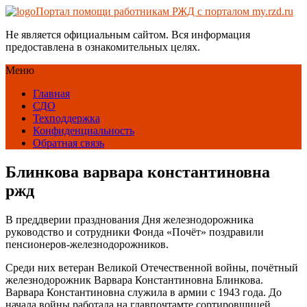
Портал помощи работникам РЖД с порталом my.rzd.ru
Не является официальным сайтом. Вся информация
предоставлена в ознакомительных целях.
Меню
Главная
СДО
Техподдержка
Конфиденциальность
Обратная связь
Блинкова варвара константиновна
ржд
В преддверии празднования Дня железнодорожника
руководство и сотрудники Фонда «Почёт» поздравили
пенсионеров-железнодорожников.
Среди них ветеран Великой Отечественной войны, почётный
железнодорожник Варвара Константиновна Блинкова.
Варвара Константиновна служила в армии с 1943 года. До
начала войны работала на главпочтамте сортировщицей