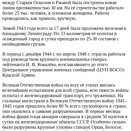
между Старым Осколом и Ржавой была построена новая
линия протяженностью 30 км. На её строительстве работало
более 25 тыс. человек, в основном женщины. Работы
проводились, как правилo, вручную.
Зимой 1943 года всего за 17 дней была проложена железная к
блокадному Ленинграду. По 33 километрам её полотна в
осажденный город в сутки приходило по 25-30 составов с
необходимым грузом.
В период с декабря 1944 г. по апрель 1948 г. отрасль работала
под руководством крупного военачальника генерал-
лейтенанта И. В. Ковалёва, возглавлявшего до этого
Центральное управление военных сообщений (ЦУП ВОСО)
Красной Армии.
Великая Отечественная война на всех её этапах явилась
величайшим испытанием для всей страны, всю тяжесть войны
испытал и железнодорожный транспорт, его труженики. На
стальные магистрали в Великую Отечественную войну 1941-
1945 годов пришлось более 80 % всего грузооборота в стране,
они оказались и самыми разрушенными. В первые месяцы
войны фашистская авиация совершала в среднем 50 налетов в
сутки на железнодорожные объекты СССР. Особенно сильно
были разрушены крупные узловые станции Орша, Бологое,