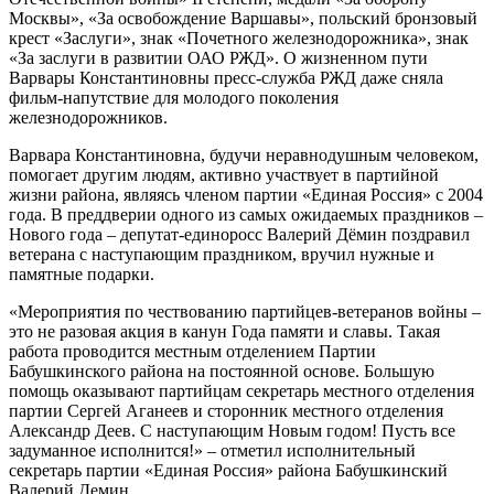
Москвы», «За освобождение Варшавы», польский бронзовый
крест «Заслуги», знак «Почетного железнодорожника», знак
«За заслуги в развитии ОАО РЖД». О жизненном пути
Варвары Константиновны пресс-служба РЖД даже сняла
фильм-напутствие для молодого поколения
железнодорожников.
Варвара Константиновна, будучи неравнодушным человеком,
помогает другим людям, активно участвует в партийной
жизни района, являясь членом партии «Единая Россия» с 2004
года. В преддверии одного из самых ожидаемых праздников –
Нового года – депутат-единоросс Валерий Дёмин поздравил
ветерана с наступающим праздником, вручил нужные и
памятные подарки.
«Мероприятия по чествованию партийцев-ветеранов войны –
это не разовая акция в канун Года памяти и славы. Такая
работа проводится местным отделением Партии
Бабушкинского района на постоянной основе. Большую
помощь оказывают партийцам секретарь местного отделения
партии Сергей Аганеев и сторонник местного отделения
Александр Деев. С наступающим Новым годом! Пусть все
задуманное исполнится!» – отметил исполнительный
секретарь партии «Единая Россия» района Бабушкинский
Валерий Демин.