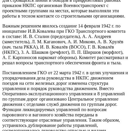
для строящихся линий и обходов в прифронтовых районах
приказом НКПС организован Военвостранспроект с
проектными группами на местах, которые выполняли эти
работы в тесном контакте со строительными организациями.
Важным решением явилось создание 14 февраля 1942 г. по
инициативе И.В.Ковалева при ГКО Транспортного комитета
в составе: И. В. Сталин (председатель), А. А. Андреев
(заместитель), Л. М. Каганович, А. И. Микоян, А. В. Хрулёв
(нач. тыла РККА), И. В. Ковалёв (ВОСО), Г. В. Ковалёв
(НКПС), 3. А. Шашков (речфлот), П. П. Ширшов (морфлот),
А. Г. Карпоносов наркомат обороны). Комитет рассматривал и
решал вопросы транспортного обеспечения фронта и тыла.
Постановлением ГКО от 22 марта 1942 г. в целях улучшения и
упорядочивания дела руководства в НКПС движением
поездов на сети железных дорог изменена структура
управления и порядок руководства движением. Вместо
Оперативно-эксплуатационного управления и 8 управлений
по группам дорог организовано Центральное управление
движения с отделами служб движения по группам дорог.
Функции ликвидируемых управлений по вопросам
паровозного и вагонного хозяйства переданы в
соответствующие отраслевые управления. Таким образом,
устранялось дублирование работы управлений,
сосредоточивалось руководство отраслью и видами