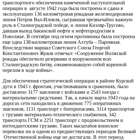
транспортного обеспечения намеченной наступательной
операции в августе 1942 года была построена и сдана в
эксплуатацию 136 километровая рокадная железнодорожная
линия Петров Вал-Иловля, сыгравшая чрезвычайно важную
роль в Сталинградской победе, и линия Кизляр-Трусово,
давшая выход бакинской нефти и нефтепродуктам в
Поволжье. В сентябре под огнем противника была построена
еще одна 138-километровая линия Ахтуба – Паромная.
Впоследствии маршал Советского Союза Георгий
Константинович Жуков отмечал: «Сооружение Волжской
рокады обеспечило­ резервами и вооружением всю
Сталинградскую битву, ознаменовавшую собой коренной
перелом в ходе войны».
Для обеспечения стратегической операции в районе Курской
дуги в 1943 г. фронтам, участвовавшим в сражениях, было
доставлено 3177 эшелонов с войсками и 2543 поезда с
материальными средствами. Так, к началу марта 1943 года на
дорогах сети находились в движении 775 оперативных
эшелонов, 1131 транспорт с боеприпасами, 3114 транспортов
с грузами материально-технического снабжения, 342
транспорта ГСМ и 2251 транспорт с продовольствием и
интендантскими грузами. Таких масштабов воинские
перевозки ни в одном из предшествующих периодов Великой
Отечественной войны еще не достигали. В этот период