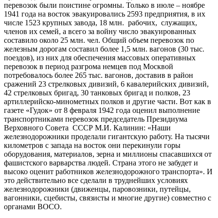
перевозок были поистине огромны. Только в июле – ноябре
1941 года на восток эвакуировались 2593 предприятия, в их
числе 1523 крупных завода, 18 млн. рабочих, служащих,
членов их семей, а всего за войну число эвакуированных
составило около 25 млн. чел. Общий объем перевозок по
железным дорогам составил более 1,5 млн. вагонов (30 тыс.
поездов), из них для обеспечения массовых оперативных
перевозок в период разгрома немцев под Москвой
потребовалось более 265 тыс. вагонов, доставив в район
сражений 23 стрелковых дивизий, 6 кавалерийских дивизий,
42 стрелковых бригад, 30 танковых бригад и полков, 23
артиллерийско-минометных полков и другие части. Вот как в
газете «Гудок» от 8 февраля 1942 года оценил выполнение
транспортниками перевозок председатель Президиума
Верховного Совета СССР М.И. Калинин: «Наши
железнодорожники проделали гигантскую работу. На тысячи
километров с запада на восток они перекинули горы
оборудования, материалов, зерна и миллионы спасавшихся от
фашистского варварства людей. Страна этого не забудет и
высоко оценит работников железнодорожного транспорта». И
это действительно все сделали в труднейших условиях
железнодорожники (движенцы, паровозники, путейцы,
вагонники, сцебисты, связисты и многие другие) совместно с
органами ВОСО.