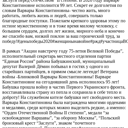
заслуги перед Отечеством” II степени. В 2020 году Варваре
Константиновне исполнится 99 лет. Секрет ее долголетия по
словам Варвары Константиновны- честно жить, много
работать, любить жизнь и людей, совершать только
благородные поступки. Пожелаем крепкого здоровья этому по
истине мужественному и в тоже время милому человеку, с
большим сердцем, долгих лет жизни, мирного неба и конечно
же спасибо вам, низкий поклон за ваш героический труд, за
победу!#деньпобеды2020#женщинынавойне#ржд#участницаВ
В рамках “Акции навстречу году 75-летия Великой Победы”,
исполнительный секретарь местного отделения партии
“Единая Россия” района Бабушкинский, муниципальный
депутат Валерий Дёмин побывал в гостях у одного из
старейших партийцев, в прямом смысле легенде! Ветерана
войны -Блинковой Варвары Константиновны! Варваре
Константиновне на сегодняшний день исполнилось 95 лет!
Бабушка прошла войну в частях Первого Украинского фронта,
восстанавливала страну из пепла и сохранила в себе тепло и
доброту! На служебном кителе бабушки нет свободного места.
Варвара Константиновна была награждена многими орденами
и медалями, среди которых можно выделить редкие, а именно:
“Орден Отечественной Войны II степени”, медали “за
освобождение Варшавы”, “за оборону Москвы”, “Польский
бронзовый крест “Заслуги”, знаком “почетного