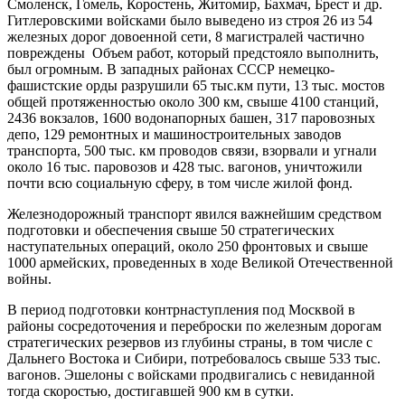
Смоленск, Гомель, Коростень, Житомир, Бахмач, Брест и др.
Гитлеровскими войсками было выведено из строя 26 из 54
железных дорог довоенной сети, 8 магистралей частично
повреждены Объем работ, который предстояло выполнить,
был огромным. В западных районах СССР немецко-
фашистские орды разрушили 65 тыс.км пути, 13 тыс. мостов
общей протяженностью около 300 км, свыше 4100 станций,
2436 вокзалов, 1600 водонапорных башен, 317 паровозных
депо, 129 ремонтных и машиностроительных заводов
транспорта, 500 тыс. км проводов связи, взорвали и угнали
около 16 тыс. паровозов и 428 тыс. вагонов, уничтожили
почти всю социальную сферу, в том числе жилой фонд.
Железнодорожный транспорт явился важнейшим средством
подготовки и обеспечения свыше 50 стратегических
наступательных операций, около 250 фронтовых и свыше
1000 армейских, проведенных в ходе Великой Отечественной
войны.
В период подготовки контрнаступления под Москвой в
районы сосредоточения и переброски по железным дорогам
стратегических резервов из глубины страны, в том числе с
Дальнего Востока и Сибири, потребовалось свыше 533 тыс.
вагонов. Эшелоны с войсками продвигались с невиданной
тогда скоростью, достигавшей 900 км в сутки.