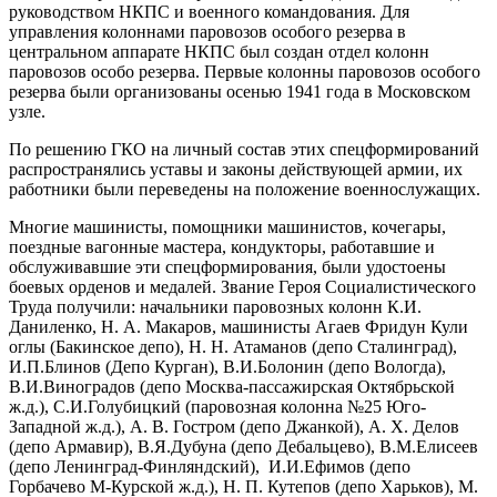
руководством НКПС и военного командования. Для
управления колоннами паровозов особого резерва в
центральном аппарате НКПС был создан отдел колонн
паровозов особо резерва. Первые колонны паровозов особого
резерва были организованы осенью 1941 года в Московском
узле.
По решению ГКО на личный состав этих спецформирований
распространялись уставы и законы действующей армии, их
работники были переведены на положение военнослужащих.
Многие машинисты, помощники машинистов, кочегары,
поездные вагонные мастера, кондукторы, работавшие и
обслуживавшие эти спецформирования, были удостоены
боевых орденов и медалей. Звание Героя Социалистического
Труда получили: начальники паровозных колонн К.И.
Даниленко, Н. А. Макаров, машинисты Агаев Фридун Кули
оглы (Бакинское депо), Н. Н. Атаманов (депо Сталинград),
И.П.Блинов (Депо Курган), В.И.Болонин (депо Вологда),
В.И.Виноградов (депо Москва-пассажирская Октябрьской
ж.д.), С.И.Голубицкий (паровозная колонна №25 Юго-
Западной ж.д.), А. В. Гостром (депо Джанкой), А. X. Делов
(депо Армавир), В.Я.Дубуна (депо Дебальцево), В.М.Елисеев
(депо Ленинград-Финляндский), И.И.Ефимов (депо
Горбачево М-Курской ж.д.), Н. П. Кутепов (депо Харьков), М.