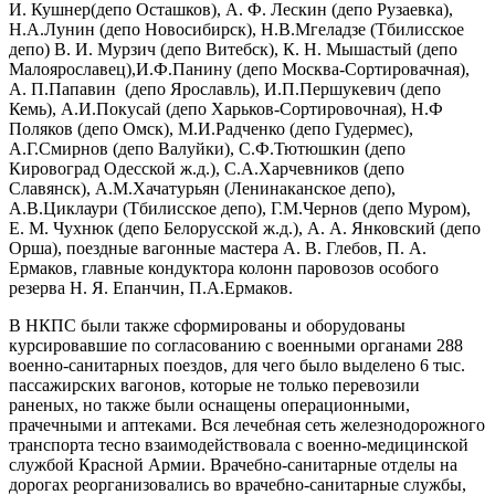
И. Кушнер(депо Осташков), А. Ф. Лескин (депо Рузаевка),
Н.А.Лунин (депо Новосибирск), Н.В.Мгеладзе (Тбилисское
депо) В. И. Мурзич (депо Витебск), К. Н. Мышастый (депо
Малоярославец),И.Ф.Панину (депо Москва-Сортировачная),
А. П.Папавин (депо Ярославль), И.П.Першукевич (депо
Кемь), А.И.Покусай (депо Харьков-Сортировочная), Н.Ф
Поляков (депо Омск), М.И.Радченко (депо Гудермес),
А.Г.Смирнов (депо Валуйки), С.Ф.Тютюшкин (депо
Кировоград Одесской ж.д.), С.А.Харчевников (депо
Славянск), А.М.Хачатурьян (Ленинаканское депо),
А.В.Циклаури (Тбилисское депо), Г.М.Чернов (депо Муром),
Е. М. Чухнюк (депо Белорусской ж.д.), А. А. Янковский (депо
Орша), поездные вагонные мастера А. В. Глебов, П. А.
Ермаков, главные кондуктора колонн паровозов особого
резерва Н. Я. Епанчин, П.А.Ермаков.
В НКПС были также сформированы и оборудованы
курсировавшие по согласованию с военными органами 288
военно-санитарных поездов, для чего было выделено 6 тыс.
пассажирских вагонов, которые не только перевозили
раненых, но также были оснащены операционными,
прачечными и аптеками. Вся лечебная сеть железнодорожного
транспорта тесно взаимодействовала с военно-медицинской
службой Красной Армии. Врачебно-санитарные отделы на
дорогах реорганизовались во врачебно-санитарные службы,