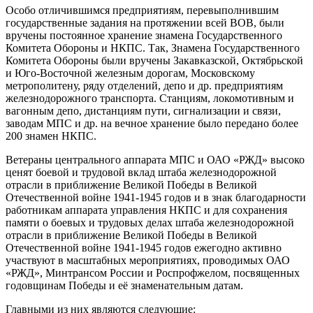
Особо отличившимся предприятиям, перевыполнившим
государственные задания на протяжении всей ВОВ, были
вручены постоянное хранение знамена Государственного
Комитета Обороны и НКПС. Так, Знамена Государственного
Комитета Обороны были вручены Закавказской, Октябрьской
и Юго-Восточной железным дорогам, Московскому
метрополитену, ряду отделений, депо и др. предприятиям
железнодорожного транспорта. Станциям, локомотивным и
вагонным депо, дистанциям пути, сигнализации и связи,
заводам МПС и др. на вечное хранение было передано более
200 знамен НКПС.
Ветераны центрального аппарата МПС и ОАО «РЖД» высоко
ценят боевой и трудовой вклад штаба железнодорожной
отрасли в приближение Великой Победы в Великой
Отечественной войне 1941-1945 годов и в знак благодарности
работникам аппарата управления НКПС и для сохранения
памяти о боевых и трудовых делах штаба железнодорожной
отрасли в приближение Великой Победы в Великой
Отечественной войне 1941-1945 годов ежегодно активно
участвуют в масштабных мероприятиях, проводимых ОАО
«РЖД», Минтрансом России и Роспрофжелом, посвященных
годовщинам Победы и её знаменательным датам.
Главными из них являются следующие: