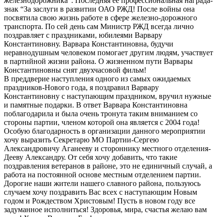
железнодорожника”. Последняя ее профессиональная награда-
знак “За заслуги в развитии ОАО РЖД! После войны она
посвятила свою жизнь работе в сфере железно-дорожного
транспорта. По сей день сам Министр РЖД всегда лично
поздравляет с праздниками, юбилеями Варвару
Константиновну. Варвара Константиновна, будучи
неравнодушным человеком помогает другим людям, участвует
в партийной жизни района. О жизненном пути Варвары
Константиновны снят двухчасовой фильм!
В преддверие наступления одного из самых ожидаемых
праздников-Нового года, я поздравил Варвару
Константиновну с наступающим праздником, вручил нужные
и памятные подарки. В ответ Варвара Константиновна
поблагодарила и была очень тронута таким вниманием со
стороны партии, членом которой она является с 2004 года!
Особую благодарность в организации данного мероприятии
хочу выразить Секретарю МО Партии-Сергею
Александровичу Аганееву и стороннику местного отделения-
Дееву Александру. От себя хочу добавить, что такие
поздравления ветеранов в районе, это не единичный случай, а
работа на постоянной основе местным отделением партии.
Дорогие наши жители нашего славного района, пользуюсь
случаем хочу поздравить Вас всех с наступающим Новым
годом и Рождеством Христовым! Пусть в новом году все
задуманное исполниться! Здоровья, мира, счастья желаю вам