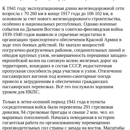
К 1941 году эксплуатационная длина железнодорожной сети
возросла с 70 260 км в конце 1917 года до 106 102 км, в
основном за счет нового железнодорожного строительства,
особенно в национальных республиках. Однако военные
события на Дальнем Востоке и советско-финляндская война
1939-1940 годов выявили и серьезные недостатки в
организации транспортного обеспечения Красной Армии в
ходе этих боевых действий. Не хватало мощностей
погрузочно-разгрузочных районов, соединительных линий и
обходов крупных узлов, незавершенность перешивки западно-
европейской колеи на союзную колею железных дорог на
территориях, вошедших в состав СССР, недостаточная
пропускная способность ряда участков и узлов. Отвлечение
пассажирских вагонов под военно-санитарные поезда
привело к затруднениям в обеспечении гражданских
пассажирских перевозках. Всё это послужило хорошим
уроком для НКПС.
Только в летне-осенний период 1941 года в пункты
сосредоточения войск были перевезены 291 стрелковая
дивизия, 94 стрелковые бригады и свыше 2 млн. чел. из
маршевых пополнений. Началась невиданная в истории
гигантская работа по организованному перемещению
производительных сил страны с запада на восток. Масштабы