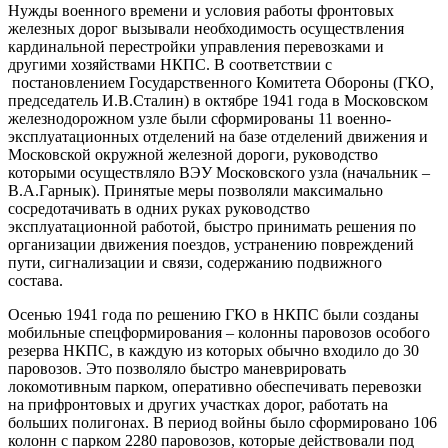
Нужды военного времени и условия работы фронтовых
железных дорог вызывали необходимость осуществления
кардинальной перестройки управления перевозками и
другими хозяйствами НКПС. В соответствии с
постановлением Государственного Комитета Обороны (ГКО,
председатель И.В.Сталин) в октябре 1941 года в Московском
железнодорожном узле были сформированы 11 военно-
эксплуатационных отделений на базе отделений движения и
Московской окружной железной дороги, руководство
которыми осуществляло ВЭУ Московского узла (начальник –
В.А.Гарнык). Принятые меры позволяли максимально
сосредотачивать в одних руках руководство
эксплуатационной работой, быстро принимать решения по
организации движения поездов, устранению повреждений
пути, сигнализации и связи, содержанию подвижного
состава.
Осенью 1941 года по решению ГКО в НКПС были созданы
мобильные спецформирования – колонны паровозов особого
резерва НКПС, в каждую из которых обычно входило до 30
паровозов. Это позволяло быстро маневрировать
локомотивным парком, оперативно обеспечивать перевозки
на прифронтовых и других участках дорог, работать на
больших полигонах. В период войны было сформировано 106
колонн с парком 2280 паровозов, которые действовали под