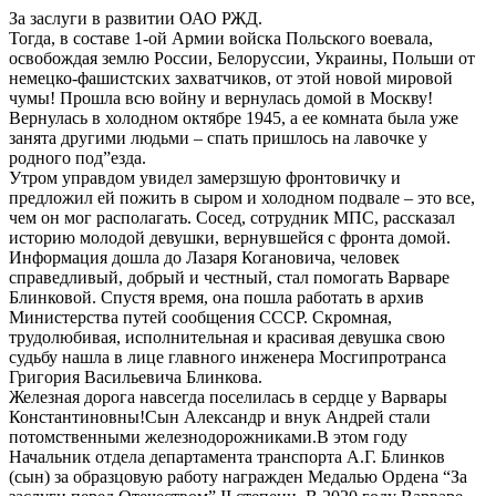
За заслуги в развитии ОАО РЖД.
Тогда, в составе 1-ой Армии войска Польского воевала,
освобождая землю России, Белоруссии, Украины, Польши от
немецко-фашистских захватчиков, от этой новой мировой
чумы! Прошла всю войну и вернулась домой в Москву!
Вернулась в холодном октябре 1945, а ее комната была уже
занята другими людьми – спать пришлось на лавочке у
родного под”езда.
Утром управдом увидел замерзшую фронтовичку и
предложил ей пожить в сыром и холодном подвале – это все,
чем он мог располагать. Сосед, сотрудник МПС, рассказал
историю молодой девушки, вернувшейся с фронта домой.
Информация дошла до Лазаря Когановича, человек
справедливый, добрый и честный, стал помогать Варваре
Блинковой. Спустя время, она пошла работать в архив
Министерства путей сообщения СССР. Скромная,
трудолюбивая, исполнительная и красивая девушка свою
судьбу нашла в лице главного инженера Мосгипротранса
Григория Васильевича Блинкова.
Железная дорога навсегда поселилась в сердце у Варвары
Константиновны!Сын Александр и внук Андрей стали
потомственными железнодорожниками.В этом году
Начальник отдела департамента транспорта А.Г. Блинков
(сын) за образцовую работу награжден Медалью Ордена “За