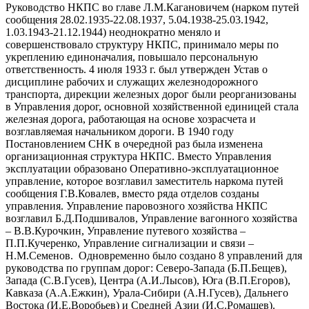
Руководство НКПС во главе Л.М.Кагановичем (нарком путей
сообщения 28.02.1935-22.08.1937, 5.04.1938-25.03.1942,
1.03.1943-21.12.1944) неоднократно меняло и
совершенствовало структуру НКПС, принимало меры по
укреплению единоначалия, повышало персональную
ответственность. 4 июля 1933 г. был утвержден Устав о
дисциплине рабочих и служащих железнодорожного
транспорта, дирекции железных дорог были реорганизованы
в Управления дорог, основной хозяйственной единицей стала
железная дорога, работающая на основе хозрасчета и
возглавляемая начальником дороги. В 1940 году
Постановлением СНК в очередной раз была изменена
организационная структура НКПС. Вместо Управления
эксплуатации образовано Оперативно-эксплуатационное
управление, которое возглавил заместитель наркома путей
сообщения Г.В.Ковалев, вместо ряда отделов созданы
управления. Управление паровозного хозяйства НКПС
возглавил Б.Д.Подшивалов, Управление вагонного хозяйства
– В.В.Курочкин, Управление путевого хозяйства –
П.П.Кучеренко, Управление сигнализации и связи –
Н.М.Семенов. Одновременно было создано 8 управлений для
руководства по группам дорог: Северо-Запада (Б.П.Бещев),
Запада (С.В.Гусев), Центра (А.И.Лысов), Юга (В.П.Егоров),
Кавказа (А.А.Ежкин), Урала-Сибири (А.Н.Гусев), Дальнего
Востока (И.Е.Воробьев) и Средней Азии (И.С.Ромашев).