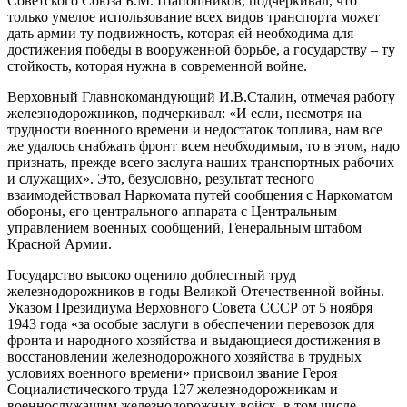
Советского Союза Б.М. Шапошников, подчеркивал, что
только умелое использование всех видов транспорта может
дать армии ту подвижность, которая ей необходима для
достижения победы в вооруженной борьбе, а государству – ту
стойкость, которая нужна в современной войне.
Верховный Главнокомандующий И.В.Сталин, отмечая работу
железнодорожников, подчеркивал: «И если, несмотря на
трудности военного времени и недостаток топлива, нам все
же удалось снабжать фронт всем необходимым, то в этом, надо
признать, прежде всего заслуга наших транспортных рабочих
и служащих». Это, безусловно, результат тесного
взаимодействовал Наркомата путей сообщения с Наркоматом
обороны, его центрального аппарата с Центральным
управлением военных сообщений, Генеральным штабом
Красной Армии.
Государство высоко оценило доблестный труд
железнодорожников в годы Великой Отечественной войны.
Указом Президиума Верховного Совета СССР от 5 ноября
1943 года «за особые заслуги в обеспечении перевозок для
фронта и народного хозяйства и выдающиеся достижения в
восстановлении железнодорожного хозяйства в трудных
условиях военного времени» присвоил звание Героя
Социалистического труда 127 железнодорожникам и
военнослужащим железнодорожных войск, в том числе