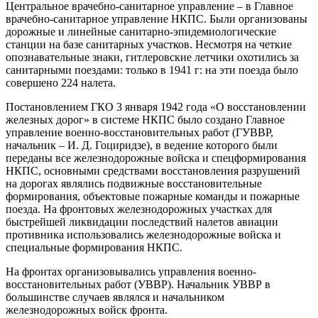
Центральное врачебно-санитарное управление – в Главное
врачебно-санитарное управление НКПС. Были организованы
дорожные и линейные санитарно-эпидемиологические
станции на базе санитарных участков. Несмотря на четкие
опознавательные знаки, гитлеровские летчики охотились за
санитарными поездами: только в 1941 г: на эти поезда было
совершено 224 налета.
Постановлением ГКО 3 января 1942 года «О восстановлении
железных дорог» в системе НКПС было создано Главное
управление военно-восстановительных работ (ГУВВР,
начальник – И. Д. Гоциридзе), в ведение которого были
переданы все железнодорожные войска и спецформирования
НКПС, основными средствами восстановления разрушений
на дорогах являлись подвижные восстановительные
формирования, объектовые пожарные команды и пожарные
поезда. На фронтовых железнодорожных участках для
быстрейшей ликвидации последствий налетов авиации
противника использовались железнодорожные войска и
специальные формирования НКПС.
На фронтах организовывались управления военно-
восстановительных работ (УВВР). Начальник УВВР в
большинстве случаев являлся и начальником
железнодорожных войск фронта.