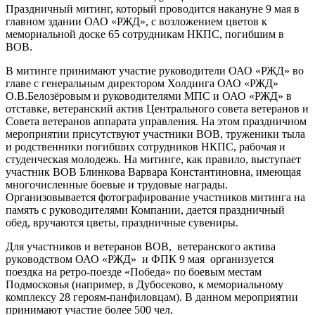
Праздничный митинг, который проводится накануне 9 мая в
главном здании ОАО «РЖД», с возложением цветов к
мемориальной доске 65 сотрудникам НКПС, погибшим в
ВОВ.
В митинге принимают участие руководители ОАО «РЖД» во
главе с генеральным директором Холдинга ОАО «РЖД»
О.В.Белозёровым и руководителями МПС и ОАО «РЖД» в
отставке, ветеранский актив Центрального совета ветеранов и
Совета ветеранов аппарата управления. На этом праздничном
мероприятии присутствуют участники ВОВ, труженики тыла
и родственники погибших сотрудников НКПС, рабочая и
студенческая молодежь. На митинге, как правило, выступает
участник ВОВ Блинкова Варвара Константиновна, имеющая
многочисленные боевые и трудовые награды.
Организовывается фотографирование участников митинга на
память с руководителями Компании, дается праздничный
обед, вручаются цветы, праздничные сувениры.
Для участников и ветеранов ВОВ, ветеранского актива
руководством ОАО «РЖД» и ФПК 9 мая организуется
поездка на ретро-поезде «Победа» по боевым местам
Подмосковья (например, в Дубосеково, к мемориальному
комплексу 28 героям-панфиловцам). В данном мероприятии
принимают участие более 500 чел.