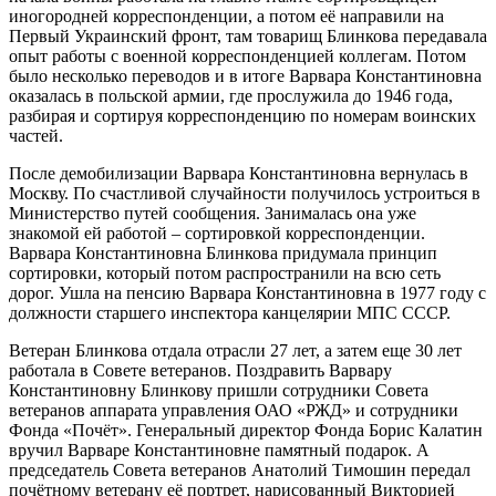
иногородней корреспонденции, а потом её направили на
Первый Украинский фронт, там товарищ Блинкова передавала
опыт работы с военной корреспонденцией коллегам. Потом
было несколько переводов и в итоге Варвара Константиновна
оказалась в польской армии, где прослужила до 1946 года,
разбирая и сортируя корреспонденцию по номерам воинских
частей.
После демобилизации Варвара Константиновна вернулась в
Москву. По счастливой случайности получилось устроиться в
Министерство путей сообщения. Занималась она уже
знакомой ей работой – сортировкой корреспонденции.
Варвара Константиновна Блинкова придумала принцип
сортировки, который потом распространили на всю сеть
дорог. Ушла на пенсию Варвара Константиновна в 1977 году с
должности старшего инспектора канцелярии МПС СССР.
Ветеран Блинкова отдала отрасли 27 лет, а затем еще 30 лет
работала в Совете ветеранов. Поздравить Варвару
Константиновну Блинкову пришли сотрудники Совета
ветеранов аппарата управления ОАО «РЖД» и сотрудники
Фонда «Почёт». Генеральный директор Фонда Борис Калатин
вручил Варваре Константиновне памятный подарок. А
председатель Совета ветеранов Анатолий Тимошин передал
почётному ветерану её портрет, нарисованный Викторией