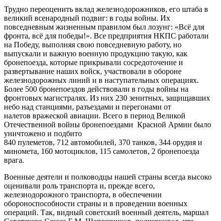
Трудно переоценить вклад железнодорожников, его штаба в
великий всенародный подвиг: в годы войны. Их
повседневным жизненным правилом был лозунг: «Всё для
фронта, всё для победы!». Все предприятия НКПС работали
на Победу, выполняя свою повседневную работу, но
выпускали и важную военную продукцию такую, как
бронепоезда, которые прикрывали сосредоточение и
развертывание наших войск, участвовали в обороне
железнодорожных линий и в наступательных операциях.
Более 500 бронепоездов действовали в годы войны на
фронтовых магистралях. Из них 230 зенитных, защищавших
небо над станциями, разъездами и перегонами от
налетов вражеской авиации. Всего в период Великой
Отечественной войны бронепоездами Красной Армии было
уничтожено и подбито
840 пулеметов, 712 автомобилей, 370 танков, 344 орудия и
миномета, 160 мотоциклов, 115 самолетов, 2 бронепоезда
врага.
Военные деятели и полководцы нашей страны всегда высоко
оценивали роль транспорта и, прежде всего,
железнодорожного транспорта, в обеспечении
обороноспособности страны и в проведении военных
операций. Так, видный советский военный деятель, маршал