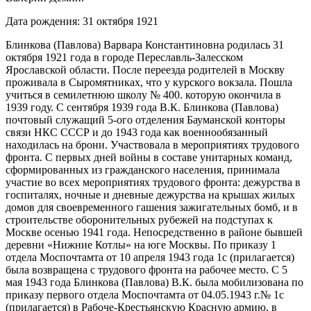
Дата рождения: 31 октября 1921
Блинкова (Павлова) Варвара Константиновна родилась 31
октября 1921 года в городе Переславль-Залесском
Ярославской области. После переезда родителей в Москву
проживала в Сыромятниках, что у курского вокзала. Пошла
учиться в семилетнюю школу № 400. которую окончила в
1939 году. С сентября 1939 года В.К. Блинкова (Павлова)
почтовый служащий 5-ого отделения Бауманской конторы
связи НКС СССР и до 1943 года как военнообязанный
находилась на брони. Участвовала в мероприятиях трудового
фронта. С первых дней войны в составе унитарных команд,
сформированных из гражданского населения, принимала
участие во всех мероприятиях трудового фронта: дежурства в
госпиталях, ночные и дневные дежурства на крышах жилых
домов для своевременного гашения зажигательных бомб, и в
строительстве оборонительных рубежей на подступах к
Москве осенью 1941 года. Непосредственно в районе бывшей
деревни «Нижние Котлы» на юге Москвы. По приказу 1
отдела Моспочтамта от 10 апреля 1943 года 1с (прилагается)
была возвращена с трудового фронта на рабочее место. С 5
мая 1943 года Блинкова (Павлова) В.К. была мобилизована по
приказу первого отдела Моспочтамта от 04.05.1943 г.№ 1с
(прилагается) в Рабоче-Крестьянскую Красную армию, в