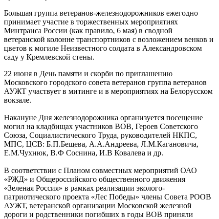
Большая группа ветеранов-железнодорожников ежегодно
принимает участие в торжественных мероприятиях
Минтранса России (как правило, 6 мая) в сводной
ветеранской колонне транспортников с возложением венков и
цветов к могиле Неизвестного солдата в Александровском
саду у Кремлевской стены.
22 июня в День памяти и скорби по приглашению
Московского городского совета ветеранов группа ветеранов
АУЖТ участвует в митинге и в мероприятиях на Белорусском
вокзале.
Накануне Дня железнодорожника организуется посещение
могил на кладбищах участников ВОВ, Героев Советского
Союза, Социалистического Труда, руководителей НКПС,
МПС, ЦСВ: Б.П.Бещева, А.А.Андреева, Л.М.Кагановича,
Е.М.Чухнюк, В.Ф Соснина, И.В Ковалева и др.
В соответствии с Планом совместных мероприятий ОАО
«РЖД» и Общероссийского общественного движения
«Зеленая Россия» в рамках реализации эколого-
патриотического проекта «Лес Победы» члены Совета РООВ
АУЖТ, ветеранской организации Московской железной
дороги и родственники погибших в годы ВОВ приняли