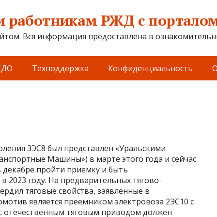
 работникам РЖД с порталом 
йтом. Вся информация предоставлена в ознакомительны
СДО
Техподдержка
Конфиденциальность
О
оления 3ЭС8 был представлен «Уральскими
анспортные Машины») в марте этого года и сейчас
 декабре пройти приемку и быть
в 2023 году. На предварительных тягово-
ердил тяговые свойства, заявленные в
комотив является преемником электровоза 2ЭС10 с
 с отечественным тяговым приводом должен