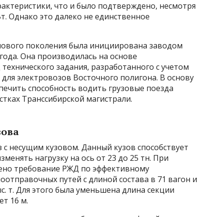
рактеристики, что и было подтверждено, несмотря
Вт. Однако это далеко не единственное
нового поколения была инициирована заводом
года. Она производилась на основе
 технического задания, разработанного с учетом
для электровозов Восточного полигона. В основу
печить способность водить грузовые поезда
астках Транссибирской магистрали.
зова
з с несущим кузовом. Данный кузов способствует
менять нагрузку на ось от 23 до 25 тн. При
ено требование РЖД по эффективному
отправочных путей с длиной состава в 71 вагон и
с. т. Для этого была уменьшена длина секции
ет 16 м.