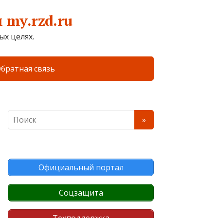
my.rzd.ru
х целях.
братная связь
Официальный портал
Соцзащита