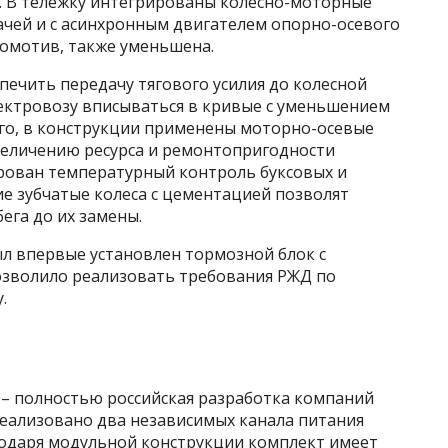
». В тележку интегрированы колесно-моторные
ачей и с асинхронным двигателем опорно-осевого
комотив, также уменьшена.
ечить передачу тягового усилия до колесной
лектровозу вписываться в кривые с уменьшением
ого, в конструкции применены моторно-осевые
величению ресурса и ремонтопригодности
рован температурный контроль буксовых и
 зубчатые колеса с цементацией позволят
ега до их замены.
ыл впервые установлен тормозной блок с
озволило реализовать требования РЖД по
.
 – полностью российская разработка компаний
Реализовано два независимых канала питания
агодаря модульной конструкции комплект имеет