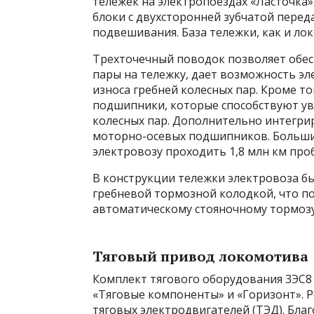
тележек на электропоездах «Ласточка
блоки с двухсторонней зубчатой перед
подвешивания. База тележки, как и ло
Трехточечный поводок позволяет обесп
пары на тележку, дает возможность э
износа гребней колесных пар. Кроме т
подшипники, которые способствуют у
колесных пар. Дополнительно интегри
моторно-осевых подшипников. Большие
электровозу проходить 1,8 млн км проб
В конструкции тележки электровоза б
гребневой тормозной колодкой, что п
автоматическому стояночному тормозу
Тяговый привод локомотива
Комплект тягового оборудования 3ЭС8
«Тяговые компоненты» и «Горизонт». 
тяговых электродвигателей (ТЭД). Бл