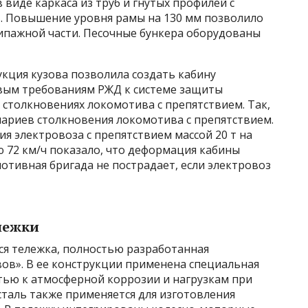
виде каркаса из труб и гнутых профилей с
. Повышение уровня рамы на 130 мм позволило
кипажной части. Песочные бункера оборудованы
кция кузова позволила создать кабину
овым требованиям РЖД к системе защиты
столкновениях локомотива с препятствием. Так,
ариев столкновения локомотива с препятствием.
 электровоза с препятствием массой 20 т на
ю 72 км/ч показало, что деформация кабины
мотивная бригада не пострадает, если электровоз
лежки
ся тележка, полностью разработанная
ов». В ее конструкции применена специальная
тью к атмосферной коррозии и нагрузкам при
 сталь также применяется для изготовления